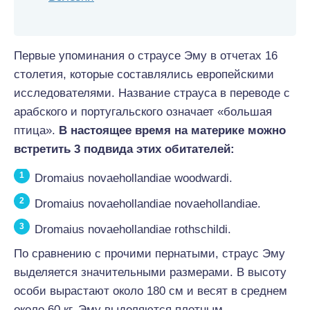
Первые упоминания о страусе Эму в отчетах 16
столетия, которые составлялись европейскими
исследователями. Название страуса в переводе с
арабского и португальского означает «большая
птица».
В настоящее время на материке можно
встретить 3 подвида этих обитателей:
Dromaius novaehollandiae woodwardi.
Dromaius novaehollandiae novaehollandiae.
Dromaius novaehollandiae rothschildi.
По сравнению с прочими пернатыми, страус Эму
выделяется значительными размерами. В высоту
особи вырастают около 180 см и весят в среднем
около 60 кг. Эму выделяются плотным