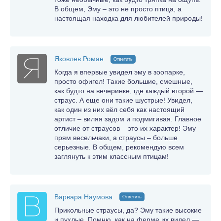
В общем, Эму – это не просто птица, а
настоящая находка для любителей природы!
Яковлев Роман
Ответить
Когда я впервые увидел эму в зоопарке,
просто офигел! Такие большие, смешные,
как будто на вечеринке, где каждый второй —
страус. А еще они такие шустрые! Увидел,
как один из них вёл себя как настоящий
артист – виляя задом и подмигивая. Главное
отличие от страусов – это их характер! Эму
прям весельчаки, а страусы – больше
серьезные. В общем, рекомендую всем
заглянуть к этим классным птицам!
Варвара Наумова
Ответить
Прикольные страусы, да? Эму такие высокие
и пухлые. Помню, как на ферме их видел —