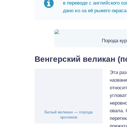
в переводе с английского о
дано из-за её рыжего окраса
Порода кур
Венгерский великан (п
Эта ра
назван
относи
угловат
неровно
овала. 
Белый великан — порода
кроликов
перетек
прижаты