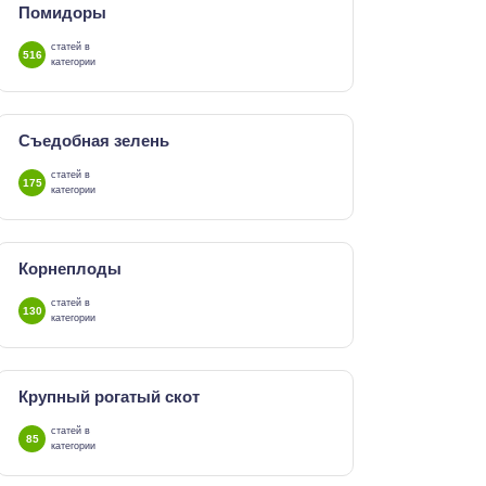
Помидоры
статей в
516
категории
Съедобная зелень
статей в
175
категории
Корнеплоды
статей в
130
категории
Крупный рогатый скот
статей в
85
категории