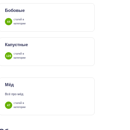
Бобовые
статей в
44
категории
Капустные
статей в
128
категории
Мёд
Всё про мёд
статей в
47
категории