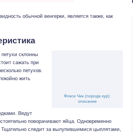
идность обычной венгерки, является также, как
еристика
о петухи склонны
стоит сажать при
есколько петухов.
покойно жить
Фокси Чик (порода кур):
описание
дками. Ведут
мостоятельно поворачивают яйца. Одновременно
ц. Тщательно следит за вылупившимися цыплятами,