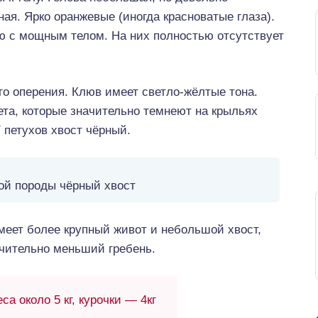
ная. Ярко оранжевые (иногда красноватые глаза).
ию с мощным телом. На них полностью отсутствует
го оперения. Клюв имеет светло-жёлтые тона.
ета, которые значительно темнеют на крыльях
У петухов хвост чёрный.
той породы чёрный хвост
меет более крупный живот и небольшой хвост,
ачительно меньший гребень.
са около 5 кг, курочки — 4кг