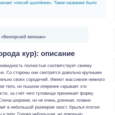
значает «лисий цыплёнок». Такое название было
.
 «Венгерский великан»
орода кур): описание
зновидность полностью соответствует своему
ию. Со стороны они смотрятся довольно крупными
тельно своих сородичей. Имеют массивное немного
ое тело, но пышное оперение скрывает эти
сти, за счёт чего туловище принимает форму
Спина широкая, но не очень длинная, плавно
ает в небольшой размером хвост. Крылья плотно
 к телу. Голова небольшая, но довольно