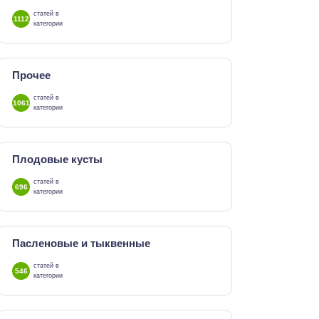
статей в
1112
категории
Прочее
статей в
1061
категории
Плодовые кусты
статей в
696
категории
Пасленовые и тыквенные
статей в
546
категории