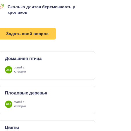
Сколько длится беременность у
кроликов
Задать свой вопрос
Домашняя птица
статей в
341
категории
Плодовые деревья
статей в
666
категории
Цветы