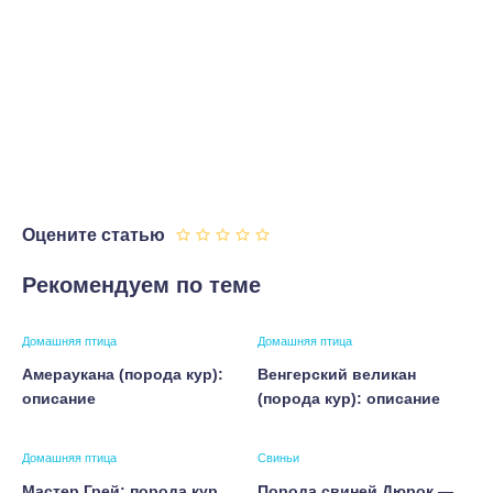
Оцените статью
Рекомендуем по теме
Домашняя птица
Домашняя птица
Амераукана (порода кур):
Венгерский великан
описание
(порода кур): описание
Домашняя птица
Свиньи
Мастер Грей: порода кур
Порода свиней Дюрок —