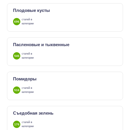
Плодовые кусты
статей в
696
категории
Пасленовые и тыквенные
статей в
546
категории
Помидоры
статей в
516
категории
Съедобная зелень
статей в
176
категории