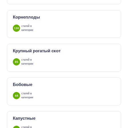
Корнеплоды
статей в
130
категории
Крупный рогатый скот
статей в
85
категории
Бобовые
статей в
44
категории
Капустные
статей в