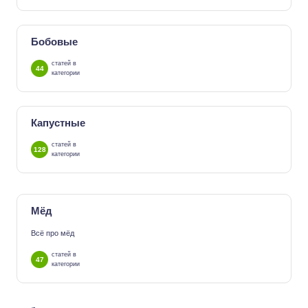
Бобовые
статей в
44
категории
Капустные
статей в
128
категории
Мёд
Всё про мёд
статей в
47
категории