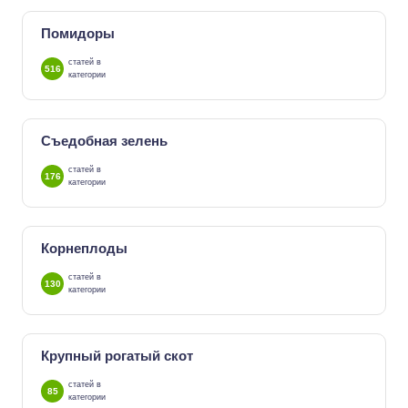
Помидоры
статей в
516
категории
Съедобная зелень
статей в
176
категории
Корнеплоды
статей в
130
категории
Крупный рогатый скот
статей в
85
категории