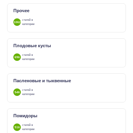
Прочее
статей в
1062
категории
Плодовые кусты
статей в
696
категории
Пасленовые и тыквенные
статей в
546
категории
Помидоры
статей в
516
категории