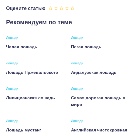
Оцените статью
Рекомендуем по теме
Лошади
Лошади
Чалая лошадь
Пегая лошадь
Лошади
Лошади
Лошадь Пржевальского
Андалузская лошадь
Лошади
Лошади
Липицианская лошадь
Самая дорогая лошадь в
мире
Лошади
Лошади
Лошадь мустанг
Английская чистокровная