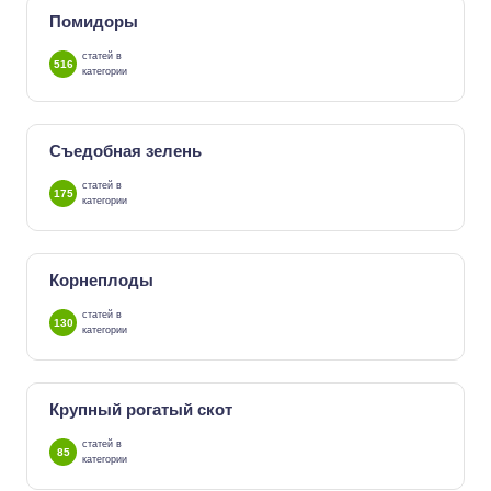
Помидоры
статей в
516
категории
Съедобная зелень
статей в
175
категории
Корнеплоды
статей в
130
категории
Крупный рогатый скот
статей в
85
категории