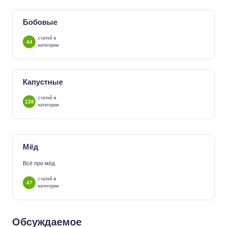
Бобовые
статей в
44
категории
Капустные
статей в
128
категории
Мёд
Всё про мёд
статей в
47
категории
Обсуждаемое