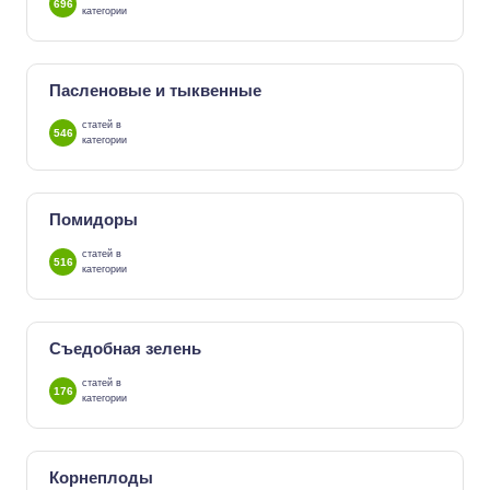
696
категории
Пасленовые и тыквенные
статей в
546
категории
Помидоры
статей в
516
категории
Съедобная зелень
статей в
176
категории
Корнеплоды