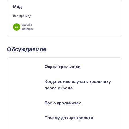
Мёд
Всё про мёд
статей в
47
категории
Обсуждаемое
Окрол крольчихи
Когда можно случать крольчиху
после окрола
Все о крольчихах
Почему дохнут кролики