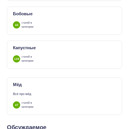
Бобовые
статей в
44
категории
Капустные
статей в
128
категории
Мёд
Всё про мёд
статей в
47
категории
Обсуждаемое