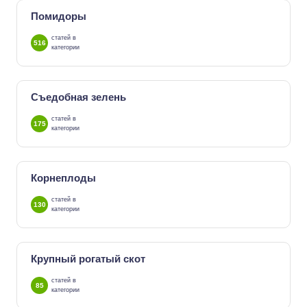
Помидоры
статей в
516
категории
Съедобная зелень
статей в
175
категории
Корнеплоды
статей в
130
категории
Крупный рогатый скот
статей в
85
категории