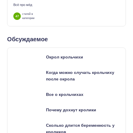
Всё про мёд
статей в
47
категории
Обсуждаемое
Окрол крольчихи
Когда можно случать крольчиху
после окрола
Все о крольчихах
Почему дохнут кролики
Сколько длится беременность у
кроликов