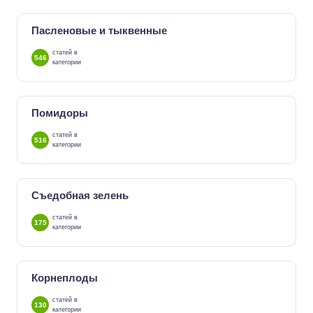
Пасленовые и тыквенные
статей в
546
категории
Помидоры
статей в
516
категории
Съедобная зелень
статей в
175
категории
Корнеплоды
статей в
130
категории