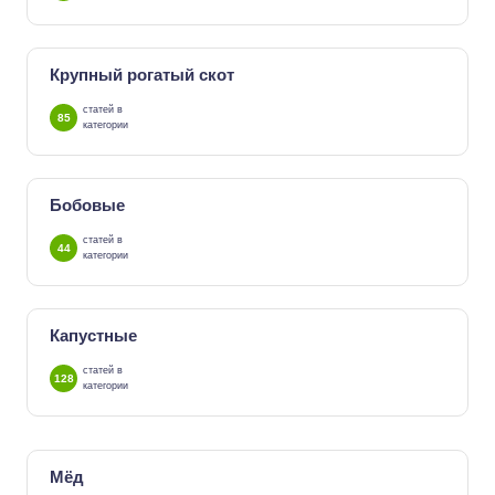
Крупный рогатый скот
статей в
85
категории
Бобовые
статей в
44
категории
Капустные
статей в
128
категории
Мёд