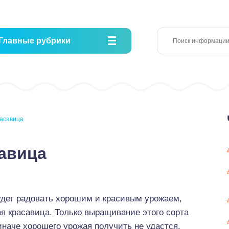
Главные рубрики
расавица
савица
будет радовать хорошим и красивым урожаем,
я красавица. Только выращивание этого сорта
иначе хорошего урожая получить не удастся.