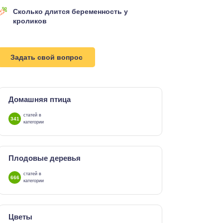
Сколько длится беременность у
кроликов
Задать свой вопрос
Домашняя птица
статей в
341
категории
Плодовые деревья
статей в
666
категории
Цветы