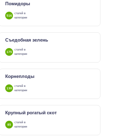
Помидоры
статей в
516
категории
Съедобная зелень
статей в
175
категории
Корнеплоды
статей в
130
категории
Крупный рогатый скот
статей в
85
категории