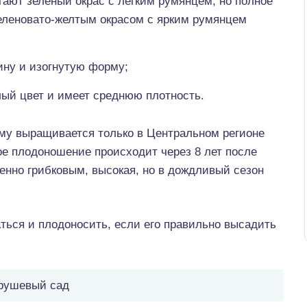
ают зеленый окрас с легким румянцем, но полное
зеленовато-желтым окрасом с ярким румянцем
ну и изогнутую форму;
лый цвет и имеет среднюю плотность.
ому выращивается только в Центральном регионе
ое плодоношение происходит через 8 лет после
енно грибковым, высокая, но в дождливый сезон
ться и плодоносить, если его правильно высадить
рушевый сад