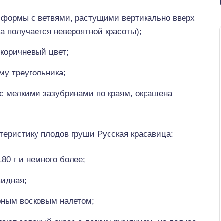
 формы с ветвями, растущими вертикально вверх
 получается невероятной красоты);
 коричневый цвет;
му треугольника;
 с мелкими зазубринами по краям, окрашена
теристику плодов груши Русская красавица:
180 г и немного более;
видная;
рным восковым налетом;