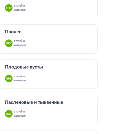
статей в
1112
категории
Прочее
статей в
1059
категории
Плодовые кусты
статей в
696
категории
Пасленовые и тыквенные
статей в
546
категории