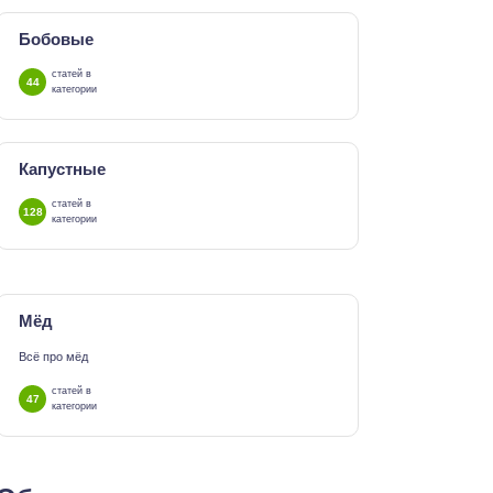
Бобовые
статей в
44
категории
Капустные
статей в
128
категории
Мёд
Всё про мёд
статей в
47
категории