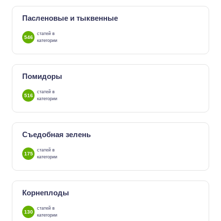
Пасленовые и тыквенные
статей в
546
категории
Помидоры
статей в
516
категории
Съедобная зелень
статей в
175
категории
Корнеплоды
статей в
130
категории