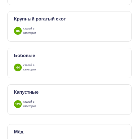
Крупный рогатый скот
статей в
85
категории
Бобовые
статей в
44
категории
Капустные
статей в
128
категории
Мёд