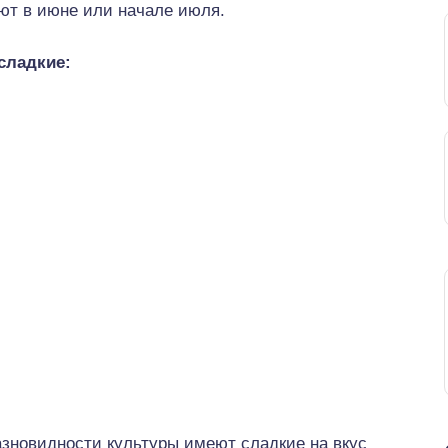
ают в июне или начале июля.
сладкие:
зновидности культуры имеют сладкие на вкус