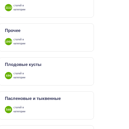
статей в
1112
категории
Прочее
статей в
1060
категории
Плодовые кусты
статей в
696
категории
Пасленовые и тыквенные
статей в
546
категории