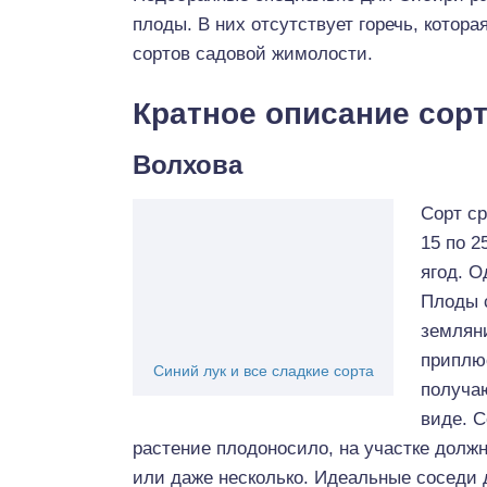
плоды. В них отсутствует горечь, котор
сортов садовой жимолости.
Кратное описание сор
Волхова
Сорт с
15 по 2
ягод. О
Плоды 
земляни
приплюс
Синий лук и все сладкие сорта
получаю
виде. 
растение плодоносило, на участке долж
или даже несколько. Идеальные соседи д