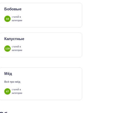
Бобовые
статей в
44
категории
Капустные
статей в
128
категории
Мёд
Всё про мёд
статей в
47
категории