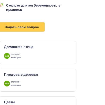
Сколько длится беременность у
кроликов
Задать свой вопрос
Домашняя птица
статей в
341
категории
Плодовые деревья
статей в
666
категории
Цветы