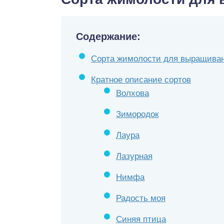
Содержание:
Сорта жимолости для выращива
Кратное описание сортов
Волхова
Зимородок
Лаура
Лазурная
Нимфа
Радость моя
Синяя птица