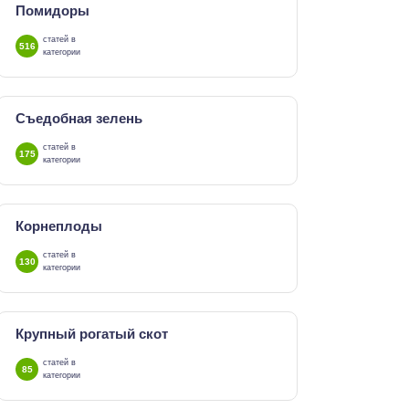
Помидоры
статей в
516
категории
Съедобная зелень
статей в
175
категории
Корнеплоды
статей в
130
категории
Крупный рогатый скот
статей в
85
категории