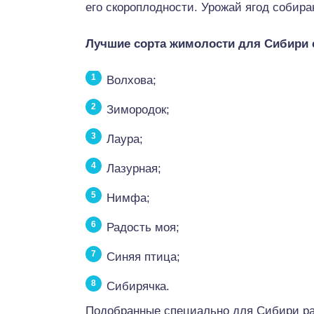
его скороплодности. Урожай ягод собир
Лучшие сорта жимолости для Сибири 
Волхова;
Зимородок;
Лаура;
Лазурная;
Нимфа;
Радость моя;
Синяя птица;
Сибирячка.
Подобранные специально для Сибири ра