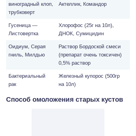
виноградный клоп,
Актеллик, Командор
трубковерт
Гусеница —
Хлорофос (25г на 10л),
Листовертка
ДНОК, Сумицидин
Оидиум, Серая
Раствор Бордоской смеси
гниль, Милдью
(препарат очень токсичен)
0,5% раствор
Бактериальный
Железный купорос (500гр
рак
на 10л)
Способ омоложения старых кустов