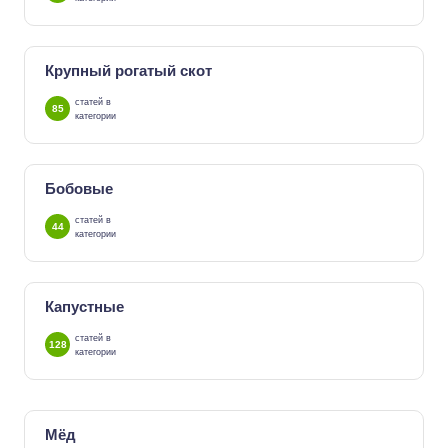
Крупный рогатый скот
статей в
85
категории
Бобовые
статей в
44
категории
Капустные
статей в
128
категории
Мёд