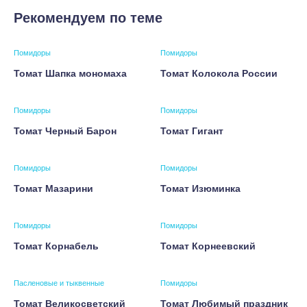
Рекомендуем по теме
Помидоры
Помидоры
Томат Шапка мономаха
Томат Колокола России
Помидоры
Помидоры
Томат Черный Барон
Томат Гигант
Помидоры
Помидоры
Томат Мазарини
Томат Изюминка
Помидоры
Помидоры
Томат Корнабель
Томат Корнеевский
Пасленовые и тыквенные
Помидоры
Томат Великосветский
Томат Любимый праздник