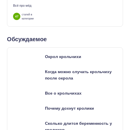
Всё про мёд
статей в
47
категории
Обсуждаемое
Окрол крольчихи
Когда можно случать крольчиху
после окрола
Все о крольчихах
Почему дохнут кролики
Сколько длится беременность у
кроликов