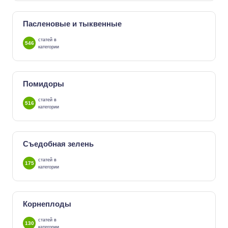
Пасленовые и тыквенные
статей в
546
категории
Помидоры
статей в
516
категории
Съедобная зелень
статей в
175
категории
Корнеплоды
статей в
130
категории