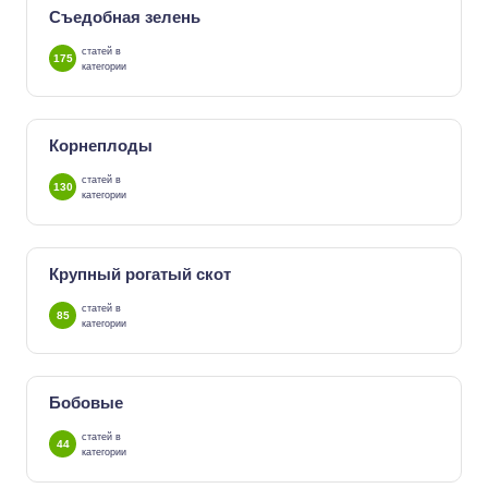
Съедобная зелень
статей в
175
категории
Корнеплоды
статей в
130
категории
Крупный рогатый скот
статей в
85
категории
Бобовые
статей в
44
категории