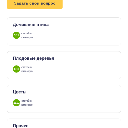
Задать свой вопрос
Домашняя птица
статей в
341
категории
Плодовые деревья
статей в
666
категории
Цветы
статей в
1112
категории
Прочее