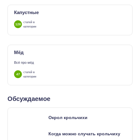
Капустные
статей в
128
категории
Мёд
Всё про мёд
статей в
47
категории
Обсуждаемое
Окрол крольчихи
Когда можно случать крольчиху