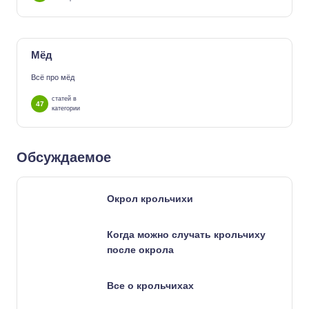
Мёд
Всё про мёд
статей в
47
категории
Обсуждаемое
Окрол крольчихи
Когда можно случать крольчиху
после окрола
Все о крольчихах