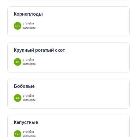
Корнеплоды
статей в
130
категории
Крупный рогатый скот
статей в
85
категории
Бобовые
статей в
44
категории
Капустные
статей в
128
категории