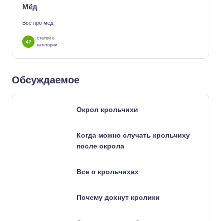
Мёд
Всё про мёд
статей в
47
категории
Обсуждаемое
Окрол крольчихи
Когда можно случать крольчиху
после окрола
Все о крольчихах
Почему дохнут кролики