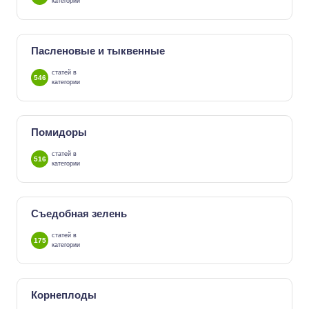
категории
Пасленовые и тыквенные
статей в
546
категории
Помидоры
статей в
516
категории
Съедобная зелень
статей в
175
категории
Корнеплоды