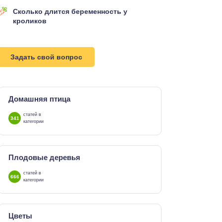
Сколько длится беременность у
кроликов
Задать свой вопрос
Домашняя птица
статей в
341
категории
Плодовые деревья
статей в
666
категории
Цветы