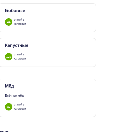
Бобовые
статей в
44
категории
Капустные
статей в
128
категории
Мёд
Всё про мёд
статей в
47
категории