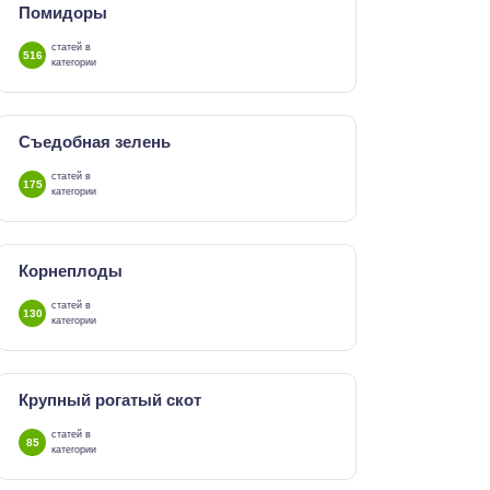
Помидоры
статей в
516
категории
Съедобная зелень
статей в
175
категории
Корнеплоды
статей в
130
категории
Крупный рогатый скот
статей в
85
категории