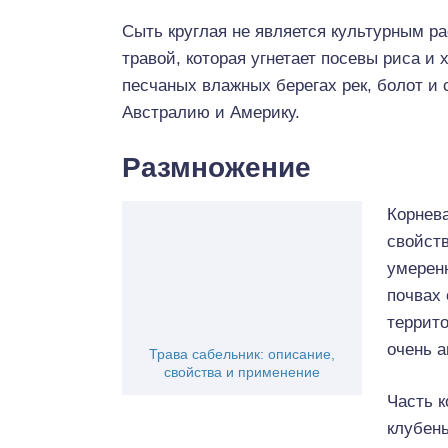
Сыть круглая не является культурным р
травой, которая угнетает посевы риса и 
песчаных влажных берегах рек, болот и 
Австралию и Америку.
Размножение
Корнев
свойств
умерен
почвах
террито
очень 
Трава сабельник: описание,
свойства и применение
Часть к
клубень