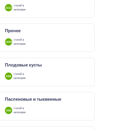
статей в
1112
категории
Прочее
статей в
1059
категории
Плодовые кусты
статей в
696
категории
Пасленовые и тыквенные
статей в
546
категории