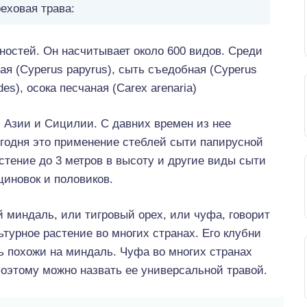
еховая трава:
ностей. Он насчитывает около 600 видов. Среди
я (Cyperus papyrus), сыть съедобная (Cyperus
des), осока песчаная (Carex arenaria)
й Азии и Сицилии. С давних времен из нее
егодня это применение стеблей сыти папирусной
астение до 3 метров в высоту и другие виды сыти
циновок и половиков.
 миндаль, или тигровый орех, или чуфа, говорит
ьтурное растение во многих странах. Его клубни
ь похожи на миндаль. Чуфа во многих странах
оэтому можно назвать ее универсальной травой.