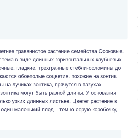
олетнее травянистое растение семейства Осоковые.
истема в виде длинных горизонтальных клубневых
чные, гладкие, трехгранные стебли-соломины до
скаются обоеполые соцветия, похожие на зонтик.
 на лучиках зонтика, прячутся в пазухах
зонтика могут быть разной длины. У основания
олько узких длинных листьев. Цветет растение в
 один маленький плод – темно-серую коробочку,