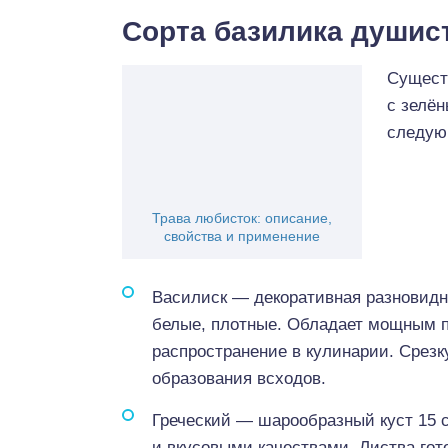
Сорта базилика душис
Существ
с зелё
следую
Трава любисток: описание,
свойства и применение
Василиск — декоративная разновидн
белые, плотные. Обладает мощным п
распространение в кулинарии. Срезк
образования всходов.
Греческий — шарообразный куст 15 
и вкусовыми качествами. Листва гото