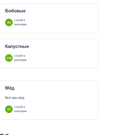
Бобовые
статей в
44
категории
Капустные
статей в
128
категории
Мёд
Всё про мёд
статей в
47
категории