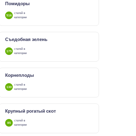
Помидоры
статей в
516
категории
Съедобная зелень
статей в
175
категории
Корнеплоды
статей в
130
категории
Крупный рогатый скот
статей в
85
категории