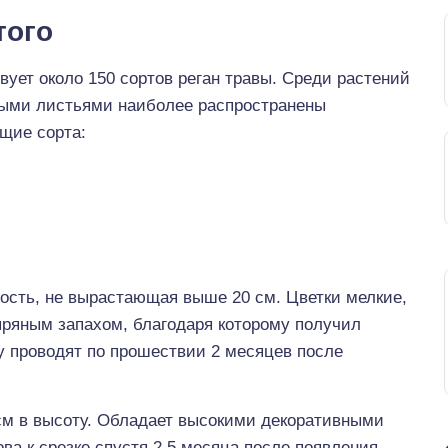
того
ует около 150 сортов реган травы. Среди растений
ными листьями наиболее распространены
щие сорта:
ость, не вырастающая выше 20 см. Цветки мелкие,
ряным запахом, благодаря которому получил
у проводят по прошествии 2 месяцев после
см в высоту. Обладает высокими декоративными
ва к срезке спустя 2,5 месяца после появления