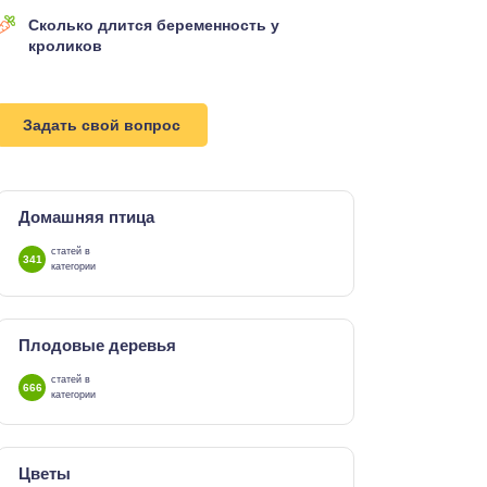
Сколько длится беременность у
кроликов
Задать свой вопрос
Домашняя птица
статей в
341
категории
Плодовые деревья
статей в
666
категории
Цветы