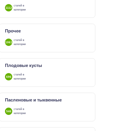
статей в
1112
категории
Прочее
статей в
1061
категории
Плодовые кусты
статей в
696
категории
Пасленовые и тыквенные
статей в
546
категории