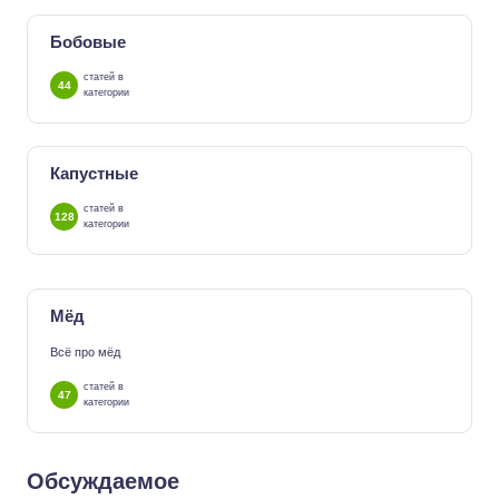
Бобовые
статей в
44
категории
Капустные
статей в
128
категории
Мёд
Всё про мёд
статей в
47
категории
Обсуждаемое