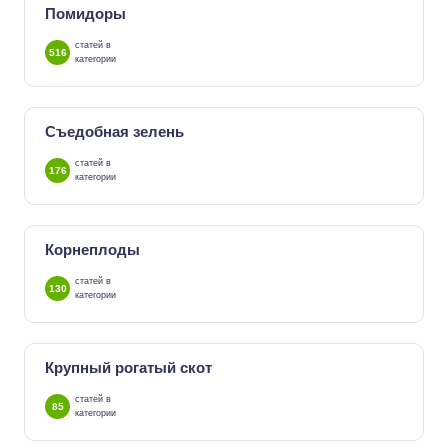
Помидоры
статей в
516
категории
Съедобная зелень
статей в
176
категории
Корнеплоды
статей в
130
категории
Крупный рогатый скот
статей в
85
категории