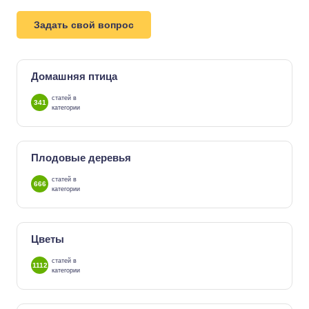
Задать свой вопрос
Домашняя птица
статей в
341
категории
Плодовые деревья
статей в
666
категории
Цветы
статей в
1112
категории