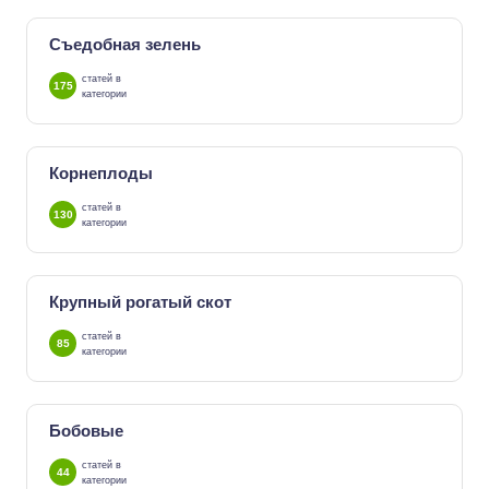
Съедобная зелень
статей в
175
категории
Корнеплоды
статей в
130
категории
Крупный рогатый скот
статей в
85
категории
Бобовые
статей в
44
категории