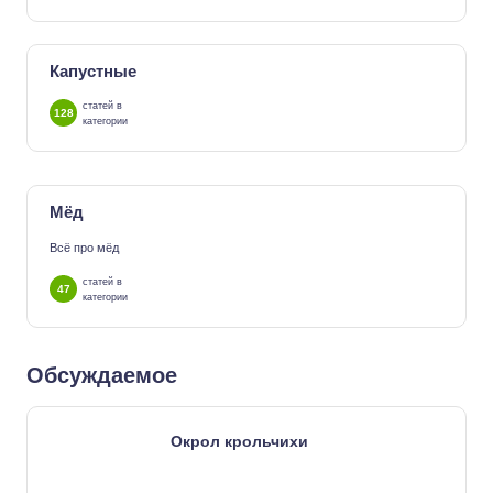
Капустные
статей в
128
категории
Мёд
Всё про мёд
статей в
47
категории
Обсуждаемое
Окрол крольчихи