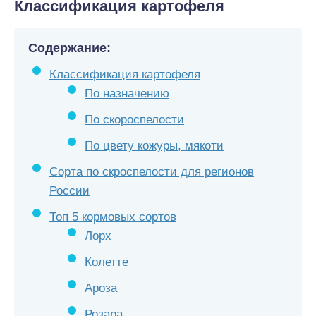
Классификация картофеля
Содержание:
Классификация картофеля
По назначению
По скороспелости
По цвету кожуры, мякоти
Сорта по скроспелости для регионов
России
Топ 5 кормовых сортов
Лорх
Колетте
Ароза
Розара