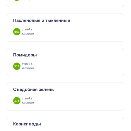
Пасленовые и тыквенные
статей в
546
категории
Помидоры
статей в
516
категории
Съедобная зелень
статей в
175
категории
Корнеплоды