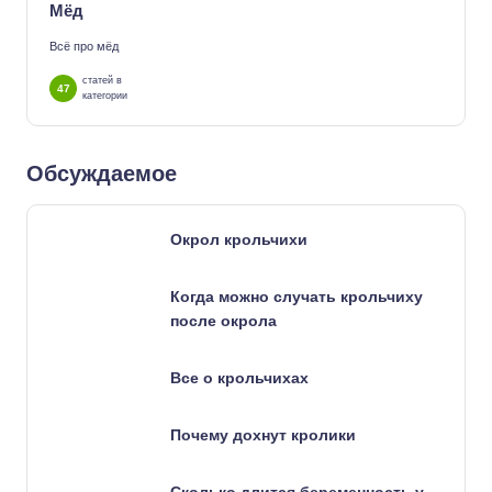
Мёд
Всё про мёд
статей в
47
категории
Обсуждаемое
Окрол крольчихи
Когда можно случать крольчиху
после окрола
Все о крольчихах
Почему дохнут кролики