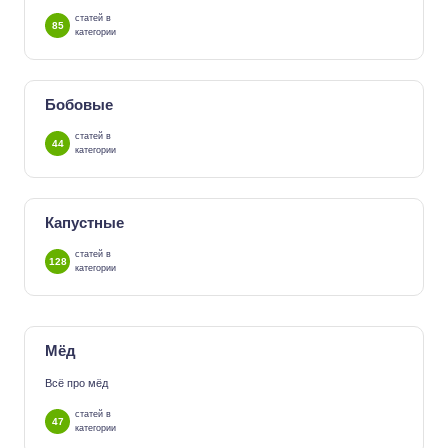
статей в
85
категории
Бобовые
статей в
44
категории
Капустные
статей в
128
категории
Мёд
Всё про мёд
статей в
47
категории