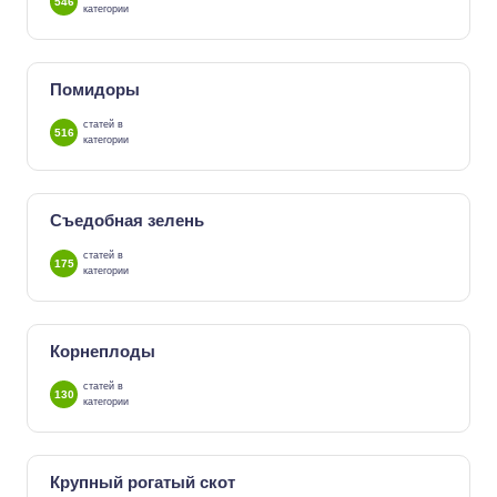
546
категории
Помидоры
статей в
516
категории
Съедобная зелень
статей в
175
категории
Корнеплоды
статей в
130
категории
Крупный рогатый скот