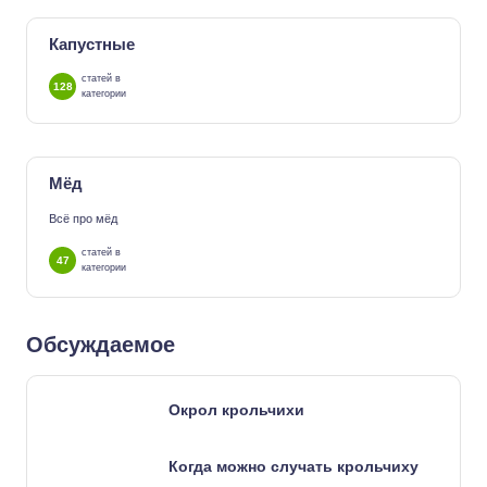
Капустные
статей в
128
категории
Мёд
Всё про мёд
статей в
47
категории
Обсуждаемое
Окрол крольчихи
Когда можно случать крольчиху