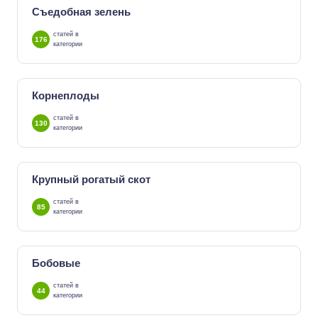
Съедобная зелень
статей в
176
категории
Корнеплоды
статей в
130
категории
Крупный рогатый скот
статей в
85
категории
Бобовые
статей в
44
категории