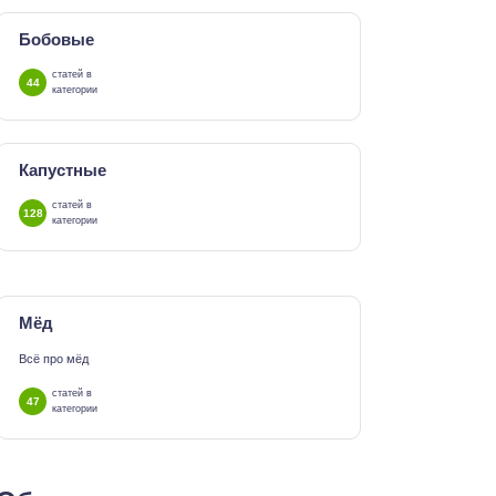
Бобовые
статей в
44
категории
Капустные
статей в
128
категории
Мёд
Всё про мёд
статей в
47
категории