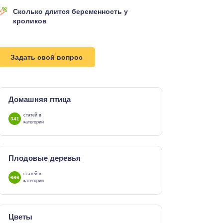
Сколько длится беременность у
кроликов
Задать свой вопрос
Домашняя птица
статей в
341
категории
Плодовые деревья
статей в
666
категории
Цветы