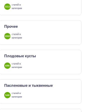
статей в
1112
категории
Прочее
статей в
1060
категории
Плодовые кусты
статей в
696
категории
Пасленовые и тыквенные
статей в
546
категории