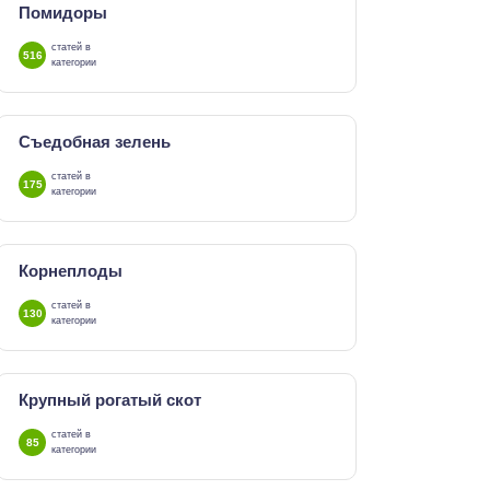
Помидоры
статей в
516
категории
Съедобная зелень
статей в
175
категории
Корнеплоды
статей в
130
категории
Крупный рогатый скот
статей в
85
категории