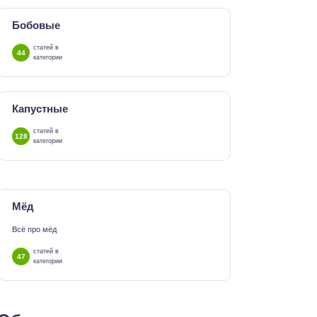
Бобовые
статей в
44
категории
Капустные
статей в
128
категории
Мёд
Всё про мёд
статей в
47
категории