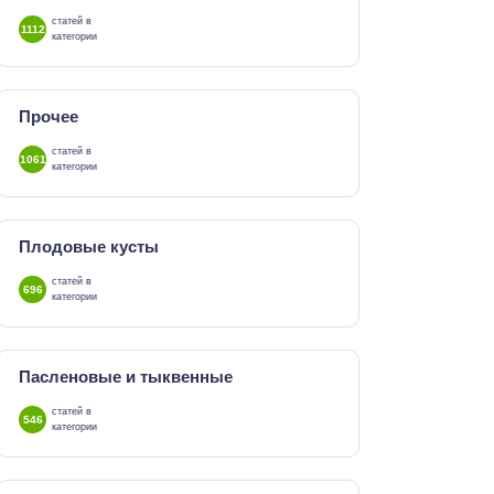
статей в
1112
категории
Прочее
статей в
1061
категории
Плодовые кусты
статей в
696
категории
Пасленовые и тыквенные
статей в
546
категории