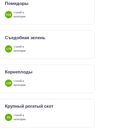
Помидоры
статей в
516
категории
Съедобная зелень
статей в
175
категории
Корнеплоды
статей в
130
категории
Крупный рогатый скот
статей в
85
категории