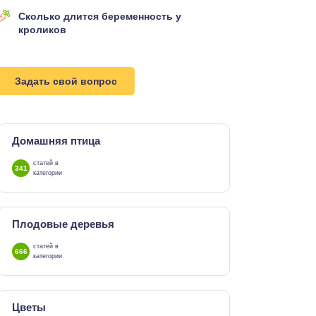
Сколько длится беременность у
кроликов
Задать свой вопрос
Домашняя птица
статей в
341
категории
Плодовые деревья
статей в
666
категории
Цветы