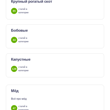
Крупный рогатый скот
статей в
85
категории
Бобовые
статей в
44
категории
Капустные
статей в
128
категории
Мёд
Всё про мёд
статей в
47
категории