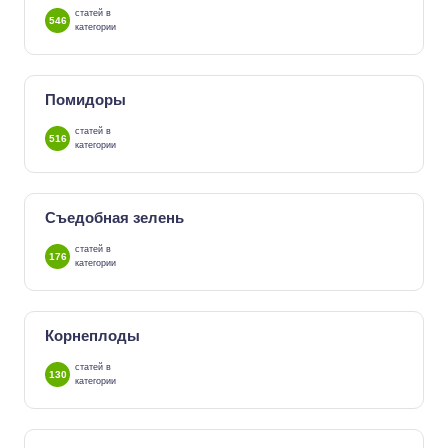
статей в
546
категории
Помидоры
статей в
516
категории
Съедобная зелень
статей в
176
категории
Корнеплоды
статей в
130
категории