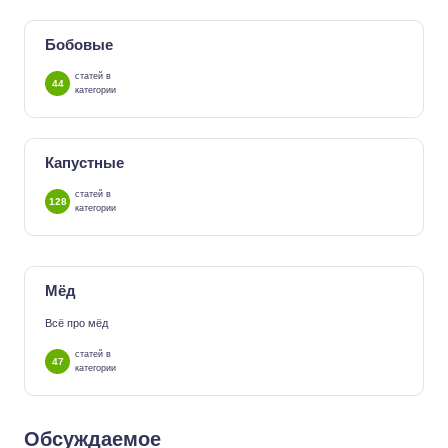
Бобовые
статей в
44
категории
Капустные
статей в
128
категории
Мёд
Всё про мёд
статей в
47
категории
Обсуждаемое