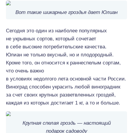
Вот такие шикарные гроздья дает Юлиан
Сегодня это
один из наиболее
популярных
не укрывных сортов, который
сочетает
в себе
высокие
потребительские качества.
Юлиан
не только
вкусный
, но и
плодородный.
Кроме того,
он
относится к раннеспелым сортам,
что
очень
важно
в условиях
недолгого
лета
основной
части России.
Виноград способен украсить
любой
виноградник
за счет
своих
крупных
разветвленных гроздей,
каждая из которых достигает 1 кг, а то и больше.
Крупная спелая гроздь — настоящий
подарок садоводу