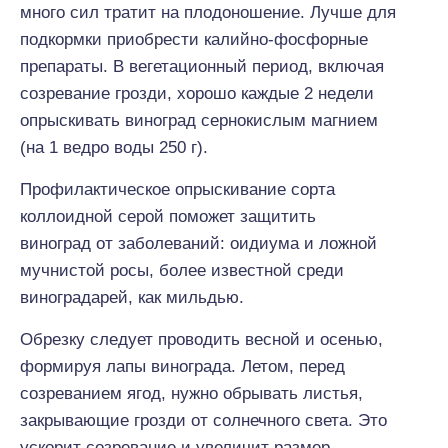
много сил тратит на плодоношение. Лучше для
подкормки приобрести калийно-фосфорные
препараты. В вегетационный период, включая
созревание грозди,
хорошо
каждые 2 недели
опрыскивать виноград сернокислым магнием
(на 1 ведро воды 250 г).
Профилактическое опрыскивание сорта
коллоидной серой поможет защитить
виноград
от
заболеваний: оидиума и ложной
мучнистой росы,
более известной
среди
виноградарей, как мильдью.
Обрезку
следует проводить
весной и осенью,
формируя лапы винограда. Летом, перед
созреванием ягод,
нужно обрывать
листья,
закрывающие грозди
от
солнечного света. Это
ускорит созревание и увеличит размер