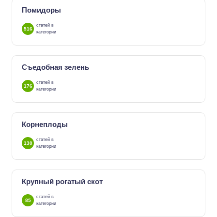
Помидоры
статей в
516
категории
Съедобная зелень
статей в
176
категории
Корнеплоды
статей в
130
категории
Крупный рогатый скот
статей в
85
категории