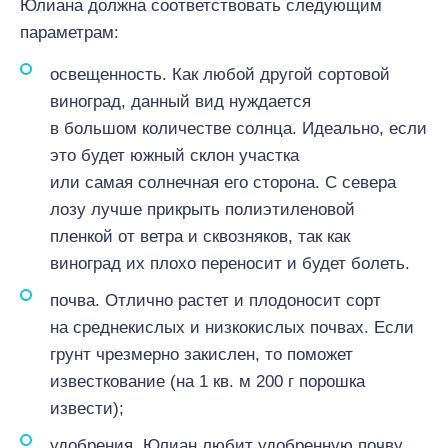
Юлиана
должна соответствовать
следующим
параметрам:
освещенность. Как
любой
другой сортовой
виноград,
данный
вид нуждается
в
большом
количестве солнца.
Идеально
, если
это будет южный склон участка
или
самая
солнечная
его
сторона. С севера
лозу лучше прикрыть полиэтиленовой
пленкой
от
ветра и сквозняков, так как
виноград
их
плохо
переносит и будет болеть.
почва.
Отлично
растет и плодоносит сорт
на среднекислых и
низкокислых
почвах. Если
грунт чрезмерно закислен, то поможет
известкование (на 1 кв. м 200 г порошка
извести);
удобрения. Юлиан любит удобренную почву,