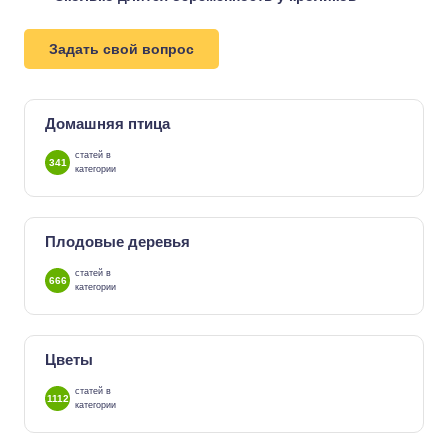
Задать свой вопрос
Домашняя птица
статей в
341
категории
Плодовые деревья
статей в
666
категории
Цветы
статей в
1112
категории