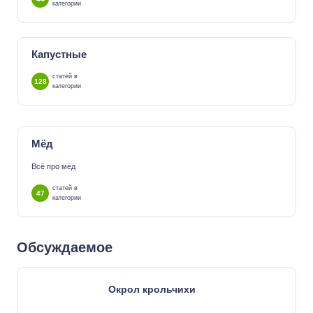
категории
Капустные
статей в
128
категории
Мёд
Всё про мёд
статей в
47
категории
Обсуждаемое
Окрол крольчихи