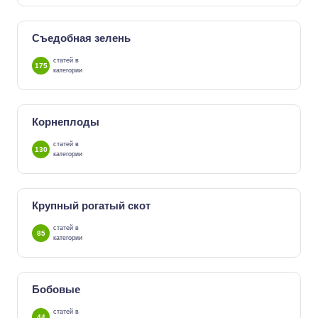
Съедобная зелень
статей в
175
категории
Корнеплоды
статей в
130
категории
Крупный рогатый скот
статей в
85
категории
Бобовые
статей в
44