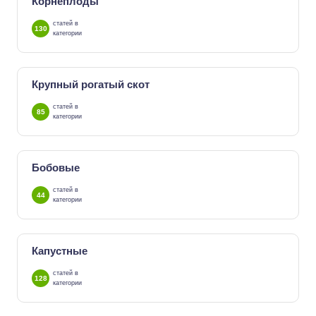
Корнеплоды
статей в
130
категории
Крупный рогатый скот
статей в
85
категории
Бобовые
статей в
44
категории
Капустные
статей в
128
категории