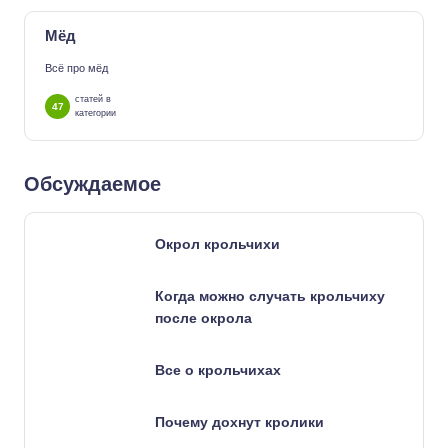
Мёд
Всё про мёд
статей в
47
категории
Обсуждаемое
Окрол крольчихи
Когда можно случать крольчиху
после окрола
Все о крольчихах
Почему дохнут кролики