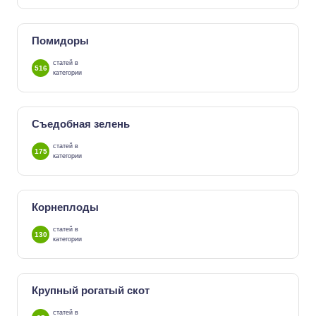
Помидоры
статей в
516
категории
Съедобная зелень
статей в
175
категории
Корнеплоды
статей в
130
категории
Крупный рогатый скот
статей в