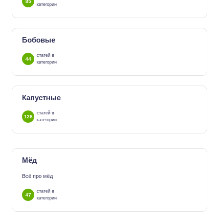
85
категории
Бобовые
статей в
44
категории
Капустные
статей в
128
категории
Мёд
Всё про мёд
статей в
47
категории