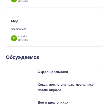
категории
Мёд
Всё про мёд
статей в
47
категории
Обсуждаемое
Окрол крольчихи
Когда можно случать крольчиху
после окрола
Все о крольчихах