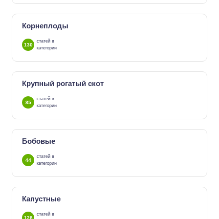
Корнеплоды
статей в
130
категории
Крупный рогатый скот
статей в
85
категории
Бобовые
статей в
44
категории
Капустные
статей в
128