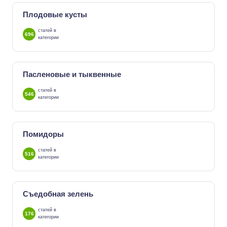
Плодовые кусты
статей в
696
категории
Пасленовые и тыквенные
статей в
546
категории
Помидоры
статей в
516
категории
Съедобная зелень
статей в
176
категории