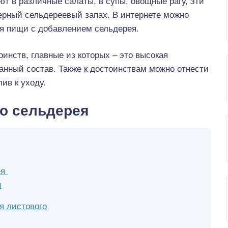
т в различные салаты, в супы, овощные рагу, эти
рный сельдереевый запах. В интернете можно
я пищи с добавлением сельдерея.
оинств, главные из которых – это высокая
нный состав. Также к достоинствам можно отнести
лив к уходу.
го сельдерея
ея
и
я листового