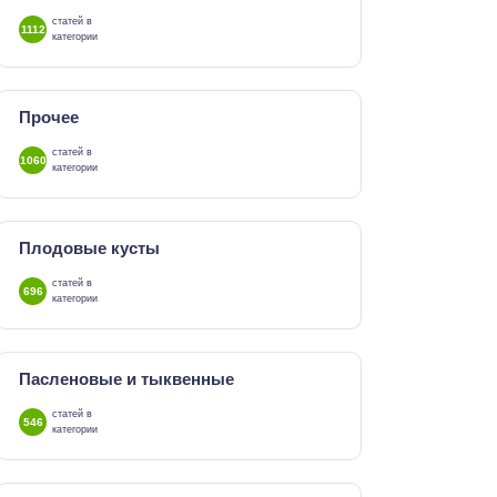
статей в
1112
категории
Прочее
статей в
1060
категории
Плодовые кусты
статей в
696
категории
Пасленовые и тыквенные
статей в
546
категории