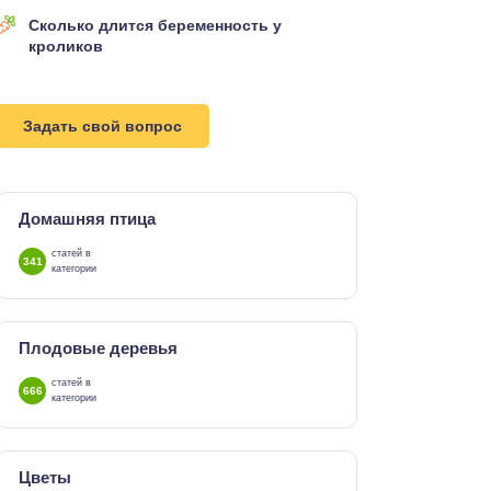
Сколько длится беременность у
кроликов
Задать свой вопрос
Домашняя птица
статей в
341
категории
Плодовые деревья
статей в
666
категории
Цветы