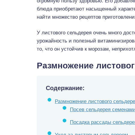
огромную пользу здоровью. Его добавляю
блюда приобретают насыщенный характе
найти множество рецептов приготовлени
У листового сельдерея очень много дост
урожайность и полезный витаминизирова
то, что он устойчив к морозам, неприхот
Размножение листово
Содержание:
Размножение листового сельдер
Посев сельдерея семенам
Посадка рассады сельдере
Уход за листовым сельдереем