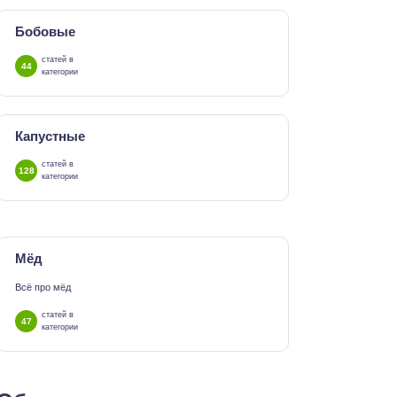
Бобовые
статей в
44
категории
Капустные
статей в
128
категории
Мёд
Всё про мёд
статей в
47
категории