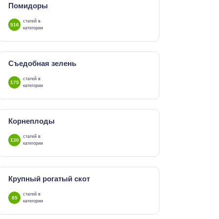
Помидоры
статей в
516
категории
Съедобная зелень
статей в
175
категории
Корнеплоды
статей в
130
категории
Крупный рогатый скот
статей в
85
категории