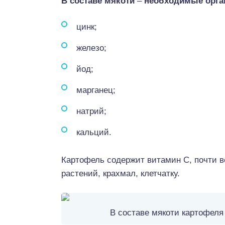
В составе мякоти
–
необходимые орга
цинк;
железо;
йод;
марганец;
натрий;
кальций.
Картофель содержит витамин С, почти 
растений, крахмал, клетчатку.
В составе мякоти картофеля