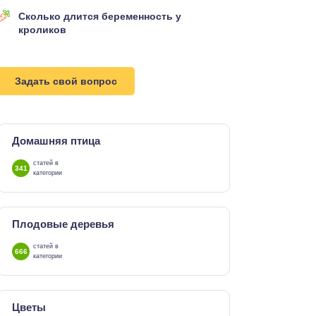
Сколько длится беременность у
кроликов
Задать свой вопрос
Домашняя птица
статей в
341
категории
Плодовые деревья
статей в
666
категории
Цветы