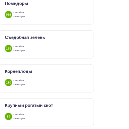
Помидоры
статей в
516
категории
Съедобная зелень
статей в
175
категории
Корнеплоды
статей в
130
категории
Крупный рогатый скот
статей в
85
категории