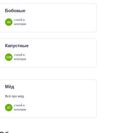
Бобовые
статей в
44
категории
Капустные
статей в
128
категории
Мёд
Всё про мёд
статей в
47
категории