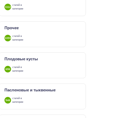
статей в
1112
категории
Прочее
статей в
1059
категории
Плодовые кусты
статей в
696
категории
Пасленовые и тыквенные
статей в
546
категории