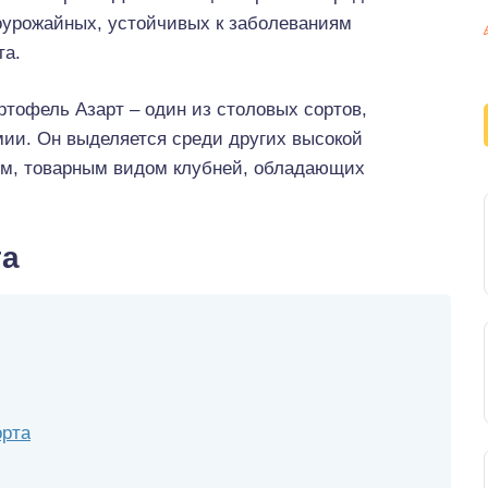
оурожайных, устойчивых к заболеваниям
та.
артофель Азарт – один из столовых сортов,
ии. Он выделяется среди других высокой
ям, товарным видом клубней, обладающих
та
орта