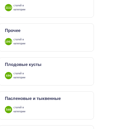
статей в
1112
категории
Прочее
статей в
1061
категории
Плодовые кусты
статей в
696
категории
Пасленовые и тыквенные
статей в
546
категории