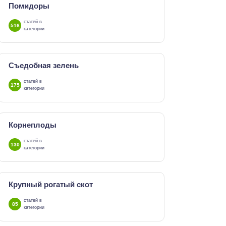
Помидоры
статей в
516
категории
Съедобная зелень
статей в
175
категории
Корнеплоды
статей в
130
категории
Крупный рогатый скот
статей в
85
категории