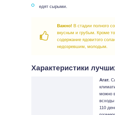
едят сырыми.
Важно!
В стадии полного со
вкусным и грубым. Кроме т
содержание ядовитого сола
недозревшим, молодым.
Характеристики лучши
Агат.
Сл
климат
можно в
всходы 
110 де
размеро