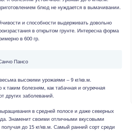
приготовлением блюд не нуждается в вымачивании.
йчивости и способности выдерживать довольно
роизрастания в открытом грунте. Интересна форма
имерно в 600 гр.
Санчо Пансо
есьма высокими урожаями – 9 кг/кв.м.
к таким болезням, как табачная и огуречная
от других заболеваний.
выращивания в средней полосе и даже северных
лода. Знаменит своими отличными вкусовыми
 получая до 15 кг/кв.м. Самый ранний сорт среди