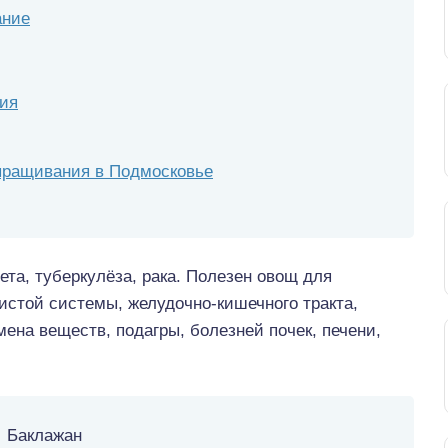
ание
ия
ыращивания в Подмосковье
та, туберкулёза, рака. Полезен овощ для
истой системы, желудочно-кишечного тракта,
ена веществ, подагры, болезней почек, печени,
Баклажан