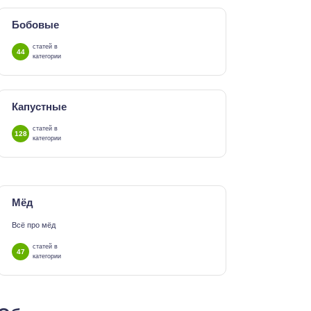
Бобовые
статей в
44
категории
Капустные
статей в
128
категории
Мёд
Всё про мёд
статей в
47
категории