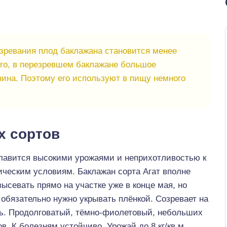
зревания плод баклажана становится менее
ого, в перезревшем баклажане большое
нина. Поэтому его используют в пищу немного
х сортов
авится высокими урожаями и неприхотливостью к
ическим условиям. Баклажан сорта Агат вполне
ысевать прямо на участке уже в конце мая, но
обязательно нужно укрывать плёнкой. Созревает на
нь. Продолговатый, тёмно-фиолетовый, небольших
в. К болезням устойчиво. Урожай до 8 кг/кв.м.