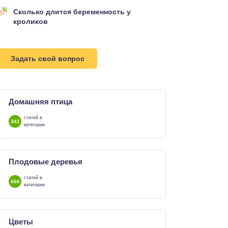
Сколько длится беременность у
кроликов
Задать свой вопрос
Домашняя птица
статей в
341
категории
Плодовые деревья
статей в
666
категории
Цветы