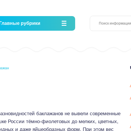
Главные рубрики
лажан
 разновидностей баклажанов не вывели современные
ке России тёмно-фиолетовых до мелких, цветных,
идных и даже яйцеобразных форм. При этом вес