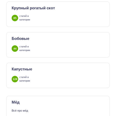
Крупный рогатый скот
статей в
85
категории
Бобовые
статей в
44
категории
Капустные
статей в
128
категории
Мёд
Всё про мёд