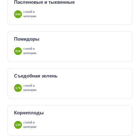
Пасленовые и тыквенные
статей в
546
категории
Помидоры
статей в
516
категории
Съедобная зелень
статей в
176
категории
Корнеплоды
статей в
130
категории