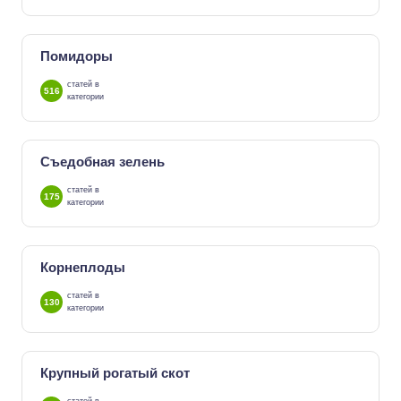
Помидоры
статей в
516
категории
Съедобная зелень
статей в
175
категории
Корнеплоды
статей в
130
категории
Крупный рогатый скот