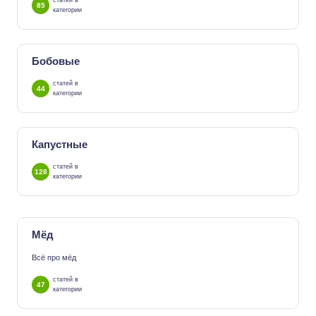
статей в
85
категории
Бобовые
статей в
44
категории
Капустные
статей в
128
категории
Мёд
Всё про мёд
статей в
47
категории