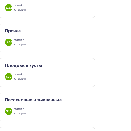
статей в
1112
категории
Прочее
статей в
1060
категории
Плодовые кусты
статей в
696
категории
Пасленовые и тыквенные
статей в
546
категории