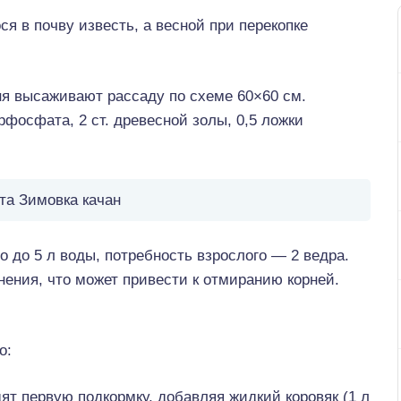
ося в почву известь, а весной при перекопке
я высаживают рассаду по схеме 60×60 см.
фосфата, 2 ст. древесной золы, 0,5 ложки
та Зимовка качан
о до 5 л воды, потребность взрослого — 2 ведра.
нения, что может привести к отмиранию корней.
о:
ят первую подкормку, добавляя жидкий коровяк (1 л