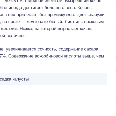
— 40-48 см, шириной 35-46 см. Вызревший кочан
 кг иногда достигает большего веса. Кочаны
ья в них прилегают без промежутков. Цвет снаружи
, на срезе — желтовато-белый. Листья с восковым
жесткие. Ножка, на которой вырастает кочан,
шой величины.
ше, увеличивается сочность, содержание сахара
9,7%. Содержание аскорбиновой кислоты выше, чем
садка капусты