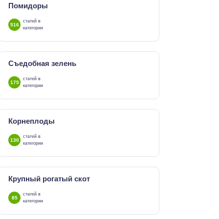
Помидоры
статей в
516
категории
Съедобная зелень
статей в
175
категории
Корнеплоды
статей в
130
категории
Крупный рогатый скот
статей в
85
категории