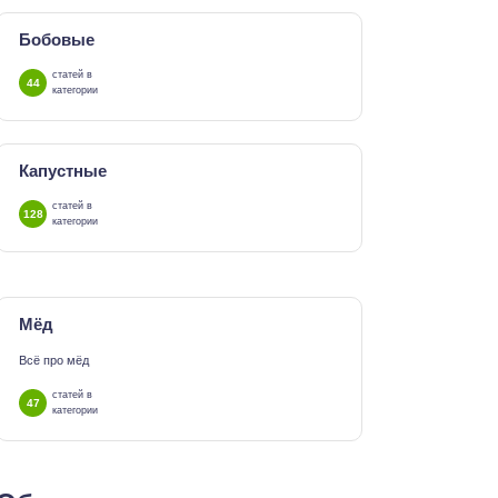
Бобовые
статей в
44
категории
Капустные
статей в
128
категории
Мёд
Всё про мёд
статей в
47
категории