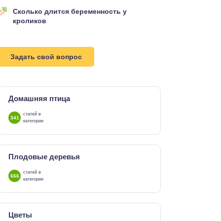
Сколько длится беременность у
кроликов
Задать свой вопрос
Домашняя птица
статей в
341
категории
Плодовые деревья
статей в
666
категории
Цветы