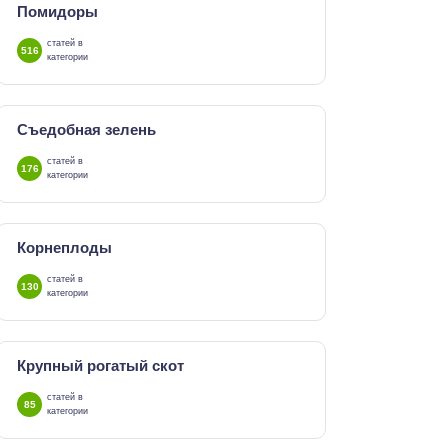
Помидоры
статей в
516
категории
Съедобная зелень
статей в
176
категории
Корнеплоды
статей в
130
категории
Крупный рогатый скот
статей в
85
категории