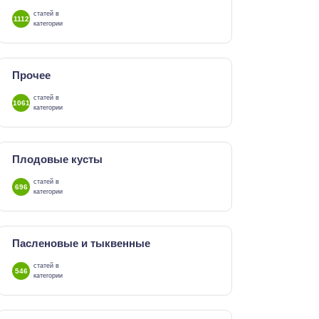
статей в
1112
категории
Прочее
статей в
1061
категории
Плодовые кусты
статей в
696
категории
Пасленовые и тыквенные
статей в
546
категории