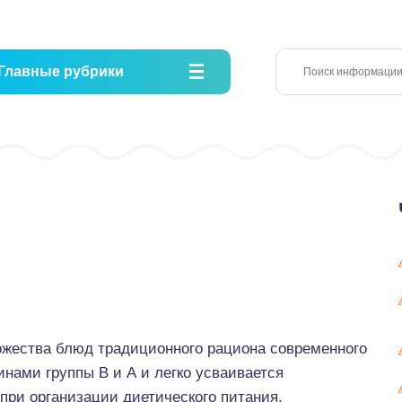
Главные рубрики
ожества блюд традиционного рациона современного
нами группы В и А и легко усваивается
при организации диетического питания.