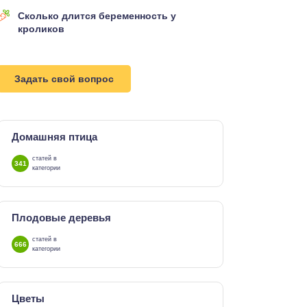
Сколько длится беременность у
кроликов
Задать свой вопрос
Домашняя птица
статей в
341
категории
Плодовые деревья
статей в
666
категории
Цветы