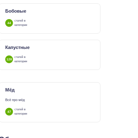
Бобовые
статей в
44
категории
Капустные
статей в
128
категории
Мёд
Всё про мёд
статей в
47
категории