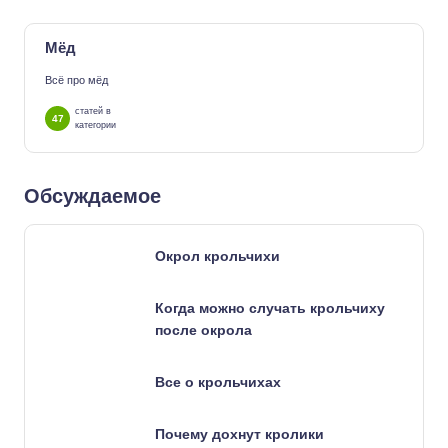
Мёд
Всё про мёд
статей в
47
категории
Обсуждаемое
Окрол крольчихи
Когда можно случать крольчиху
после окрола
Все о крольчихах
Почему дохнут кролики