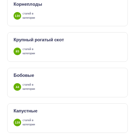
Корнеплоды
статей в
130
категории
Крупный рогатый скот
статей в
85
категории
Бобовые
статей в
44
категории
Капустные
статей в
128
категории