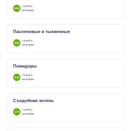
статей в
696
категории
Пасленовые и тыквенные
статей в
546
категории
Помидоры
статей в
516
категории
Съедобная зелень
статей в
175
категории